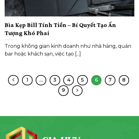
Bìa Kẹp Bill Tính Tiền – Bí Quyết Tạo Ấn
Tượng Khó Phai
Trong không gian kinh doanh như nhà hàng, quán
bar hoặc khách sạn, việc tạo [...]
1
…
3
4
5
6
7
8
9