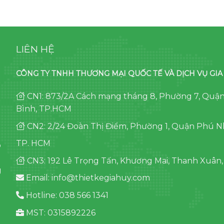
LIÊN HỆ
CÔNG TY TNHH THƯƠNG MẠI QUỐC TẾ VÀ DỊCH VỤ GIA
CN1: 873/2A Cách mạng tháng 8, Phường 7, Quậ
Bình, TP.HCM
CN2: 2/24 Đoàn Thị Điểm, Phường 1, Quận Phú N
TP. HCM
p
CN3: 192 Lê Trọng Tấn, Khương Mai, Thanh Xuân,
g
Email: info@thietkegiahuy.com
Hotline: 038 566 1341
MST: 0315892226