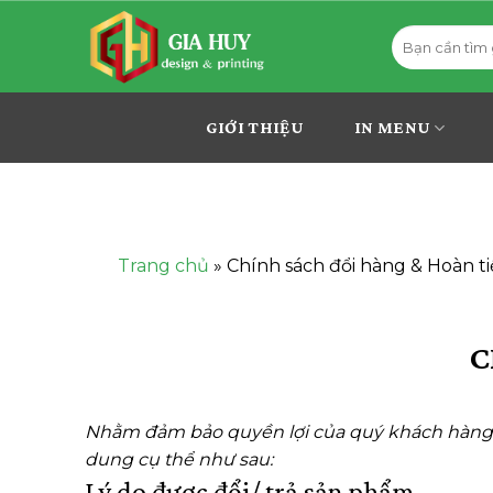
Bỏ
Tìm
qua
kiếm:
nội
dung
GIỚI THIỆU
IN MENU
Trang chủ
»
Chính sách đổi hàng & Hoàn t
C
Nhằm đảm bảo quyền lợi của quý khách hàng và
dung cụ thể như sau:
Lý do được đổi/ trả sản phẩm