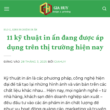
Bỏ
qua
nội
dung
BLOG
,
KINH NGHIỆM IN ẤN
11 kỹ thuật in ấn đang được áp
dụng trên thị trường hiện nay
ĐĂNG VÀO
28 THÁNG 3, 2025
BỞI
GIAHUY
Kỹ thuật in ấn là các phương pháp, công nghệ hiện
đại để tái tạo lại những hình ảnh và văn bản trên các
chất liệu khác nhau… Hiện nay, mọi ngành nghề – từ
nhà hàng, khách sạn đến doanh nghiệp sản xuất –
đều đầu tư vào các ấn phẩm in ấn chất lượng để
phục vụ hoạt động quảng cáo, marketing và truyền