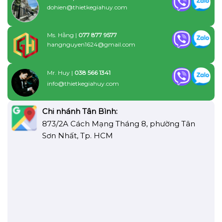
dohien@thietkegiahuy.com
Ms. Hằng |
077 877 9577
hangnguyen1624@gmail.com
Mr. Huy |
038 566 1341
info@thietkegiahuy.com
Chi nhánh Tân Bình:
873/2A Cách Mạng Tháng 8, phường Tân
Sơn Nhất, Tp. HCM