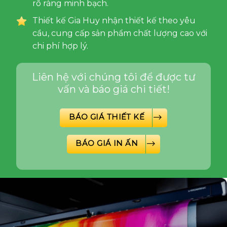
rõ ràng minh bạch.
Thiết kế Gia Huy nhận thiết kế theo yêu
cầu, cung cấp sản phẩm chất lượng cao với
chi phí hợp lý.
Liên hệ với chúng tôi để được tư
vấn và báo giá chi tiết!
BÁO GIÁ THIẾT KẾ
BÁO GIÁ IN ẤN