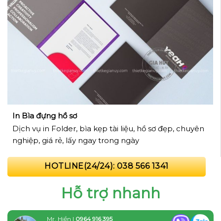
In Bìa đựng hồ sơ
Dịch vụ in Folder, bìa kẹp tài liệu, hồ sơ đẹp, chuyên
nghiệp, giá rẻ, lấy ngay trong ngày
HOTLINE(24/24): 038 566 1341
Hỗ trợ nhanh
Mr. Hiền |
0964 916 395