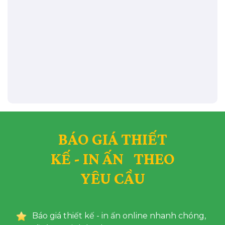
BÁO GIÁ THIẾT
KẾ - IN ẤN THEO
YÊU CẦU
Báo giá thiết kế - in ấn online nhanh chóng,