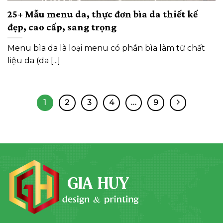
25+ Mẫu menu da, thực đơn bìa da thiết kế
đẹp, cao cấp, sang trọng
Menu bìa da là loại menu có phần bìa làm từ chất
liệu da (da [...]
1
2
3
4
…
9