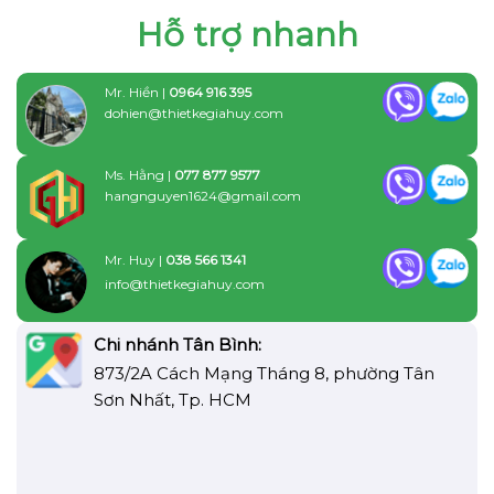
Hỗ trợ nhanh
Mr. Hiền |
0964 916 395
dohien@thietkegiahuy.com
Ms. Hằng |
077 877 9577
hangnguyen1624@gmail.com
Mr. Huy |
038 566 1341
info@thietkegiahuy.com
Chi nhánh Tân Bình:
873/2A Cách Mạng Tháng 8, phường Tân
Sơn Nhất, Tp. HCM