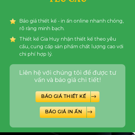
Báo giá thiết kế - in ấn online nhanh chóng,
rõ ràng minh bạch.
Thiết kế Gia Huy nhận thiết kế theo yêu
cầu, cung cấp sản phẩm chất lượng cao với
chi phí hợp lý.
Liên hệ với chúng tôi để được tư
vấn và báo giá chi tiết!
BÁO GIÁ THIẾT KẾ
BÁO GIÁ IN ẤN