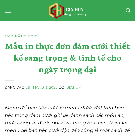
Bỏ
qua
nội
dung
BLOG
,
MẪU THIẾT KẾ
Mẫu in thực đơn đám cưới thiết
kế sang trọng & tinh tế cho
ngày trọng đại
ĐĂNG VÀO
29 THÁNG 3, 2025
BỞI
GIAHUY
Menu để bàn tiệc cưới là menu được đặt trên bàn
tiệc trong đám cưới, ghi lại danh sách các món ăn,
thức uống sẽ được phục vụ trong bữa tiệc.
Thiết kế
menu để bàn tiệc cưới độc đáo cũng là một cách để