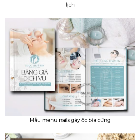
lịch
Mẫu menu nails gáy ốc bìa cứng