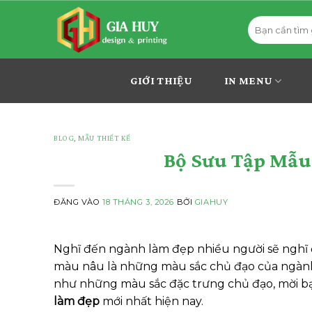
Bỏ
Tìm
qua
kiếm:
nội
dung
GIỚI THIỆU
IN MENU
BLOG
,
MẪU THIẾT KẾ
Bộ Sưu Tập Mẫu
ĐĂNG VÀO
18 THÁNG 3, 2026
BỞI
GIAHUY
Nghĩ đến ngành làm đẹp nhiều người sẽ nghĩ
màu nâu là những màu sắc chủ đạo của ngành
như những màu sắc đặc trưng chủ đạo, mời 
làm đẹp
mới nhất hiện nay.