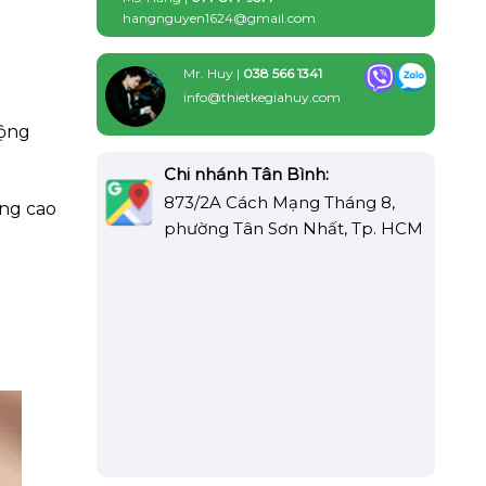
hangnguyen1624@gmail.com
Mr. Huy |
038 566 1341
info@thietkegiahuy.com
động
Chi nhánh Tân Bình:
873/2A Cách Mạng Tháng 8,
âng cao
phường Tân Sơn Nhất, Tp. HCM