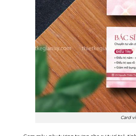
Card v