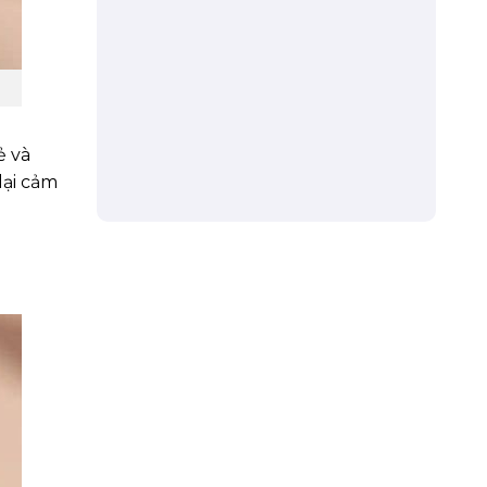
ẻ và
lại cảm