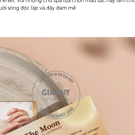
h khiết. Với những chủ spa lựa chọn màu sắc này làm ch
gười sống độc lập và đầy đam mê