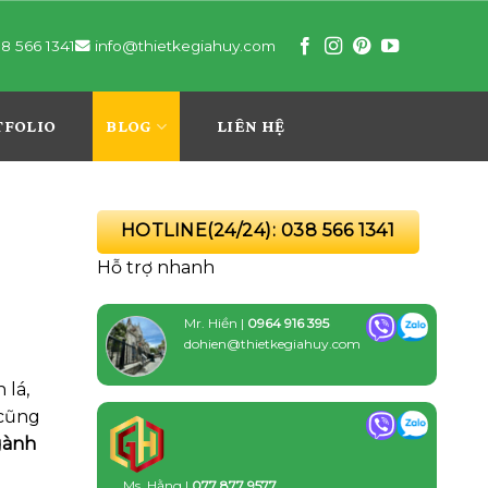
8 566 1341
info@thietkegiahuy.com
TFOLIO
BLOG
LIÊN HỆ
HOTLINE(24/24): 038 566 1341
Hỗ trợ nhanh
Mr. Hiền |
0964 916 395
dohien@thietkegiahuy.com
 lá,
 cũng
gành
Ms. Hằng |
077 877 9577