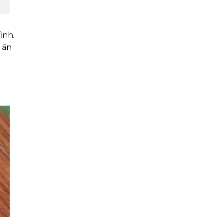
ình.
 ấn