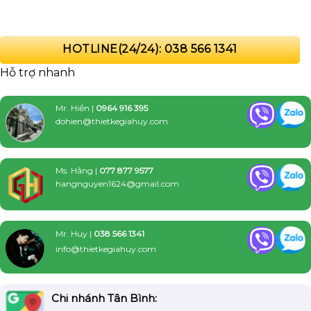
HOTLINE(24/24): 038 566 1341
Hỗ trợ nhanh
Mr. Hiền |
0964 916 395
dohien@thietkegiahuy.com
Ms. Hằng |
077 877 9577
hangnguyen1624@gmail.com
Mr. Huy |
038 566 1341
info@thietkegiahuy.com
Chi nhánh Tân Bình: