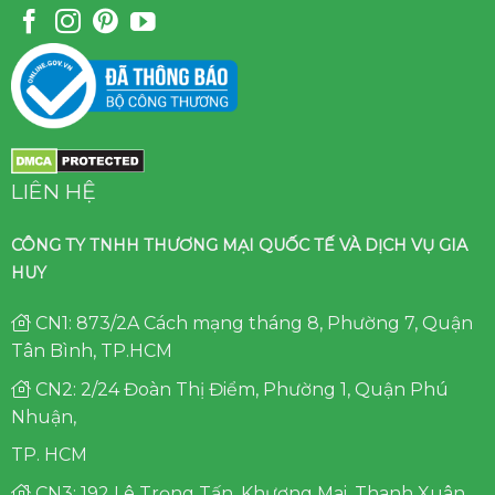
LIÊN HỆ
CÔNG TY TNHH THƯƠNG MẠI QUỐC TẾ VÀ DỊCH VỤ GIA
HUY
CN1: 873/2A Cách mạng tháng 8, Phường 7, Quận
Tân Bình, TP.HCM
CN2: 2/24 Đoàn Thị Điểm, Phường 1, Quận Phú
Nhuận,
TP. HCM
CN3: 192 Lê Trọng Tấn, Khương Mai, Thanh Xuân,