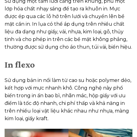
Sử dụng một tấm lưới căng trên khung, phủ một
lớp hóa chất nhạy sáng để tạo ra khuôn in. Mực
được ép qua các lỗ hở trên lưới và chuyển lên bề
mặt cần in. In lụa có thể áp dụng trên nhiều chất
liệu đa dạng như giấy, vải, nhựa, kim loại, gỗ, thủy
tinh và cho phép in trên các bề mặt không phẳng,
thường được sử dụng cho áo thun, túi vải, biển hiệu.
In flexo
Sử dụng bản in nổi làm từ cao su hoặc polymer dẻo,
kết hợp với mực nhanh khô. Công nghệ này phổ
biến trong in ấn bao bì, nhãn mác, hộp giấy với ưu
điểm là tốc độ nhanh, chi phí thấp và khả năng in
trên nhiều loại vật liệu khác nhau như nhựa, màng
kim loại, giấy kraft.