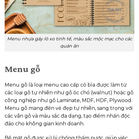
Menu nhựa gáy lò xo tinh tế, màu sắc mộc mạc cho các
quán ăn
Menu gỗ
Menu gỗ là loại menu cao cấp có bìa được làm từ
các loại gỗ tự nhiên như gỗ óc chó (walnut) hoặc gỗ
công nghiệp như gỗ Laminate, MDF, HDF, Plywood.
Menu gỗ mang đến vẻ đẹp tự nhiên, sang trọng với
các vân gỗ và màu sắc đa dạng, tạo điểm nhấn độc
đáo cho không gian kinh doanh.
Bề mặt gỗ được xử lý chống thấm nước, giúp việc