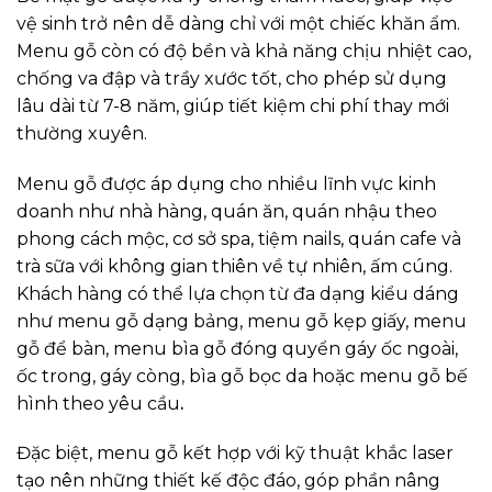
vệ sinh trở nên dễ dàng chỉ với một chiếc khăn ẩm.
Menu gỗ còn có độ bền và khả năng chịu nhiệt cao,
chống va đập và trầy xước tốt, cho phép sử dụng
lâu dài từ 7-8 năm, giúp tiết kiệm chi phí thay mới
thường xuyên.
Menu gỗ được áp dụng cho nhiều lĩnh vực kinh
doanh như nhà hàng, quán ăn, quán nhậu theo
phong cách mộc, cơ sở spa, tiệm nails, quán cafe và
trà sữa với không gian thiên về tự nhiên, ấm cúng.
Khách hàng có thể lựa chọn từ đa dạng kiểu dáng
như menu gỗ dạng bảng, menu gỗ kẹp giấy, menu
gỗ để bàn, menu bìa gỗ đóng quyển gáy ốc ngoài,
ốc trong, gáy còng, bìa gỗ bọc da hoặc menu gỗ bế
hình theo yêu cầu
.
Đặc biệt, menu gỗ kết hợp với kỹ thuật khắc laser
tạo nên những thiết kế độc đáo, góp phần nâng