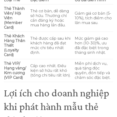
Thẻ Thành
Thẻ cơ bản, dễ dàng
Viên/ Hội
Giảm giá cơ bản (5-
sở hữu. Thường chỉ
Viên
10%), tích điểm cho
cần đăng ký hoặc
(Member
lần mua sau.
mua hàng lần đầu.
Card)
Thẻ Khách
Thẻ được cấp sau khi
Mức giảm giá cao
Hàng Thân
khách hàng đã đạt
hơn (10-30)%, ưu
Thiết
mức chi tiêu nhất
đãi đặc biệt trong
(Loyalty
định.
tháng sinh nhật.
Card)
Thẻ VIP/
Miễn phí dịch vụ,
Cấp cao nhất. Điều
Hạng vàng/
quà tặng độc
kiện sở hữu rất khó
Kim cương
quyền, đón tiếp và
(tổng chi tiêu rất lớn).
(VIP Card)
chăm sóc đặc biệt.
Lợi ích cho doanh nghiệp
khi phát hành mẫu thẻ