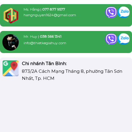
Ms. Hằng |
077 877 9577
hangnguyen1624@gmail.com
Mr. Huy |
038 566 1341
info@thietkegiahuy.com
Chi nhánh Tân Bình:
873/2A Cách Mạng Tháng 8, phường Tân Sơn
Nhất, Tp. HCM