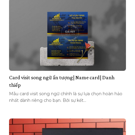
Card visit song ngữ ấn tượng| Name card| Danh
thiếp
Mẫu card visit song ngữ chính là sự lựa chọn hoàn hảo
nhất dành riêng cho bạn. Bởi sự kết...