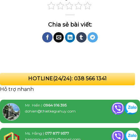
HOTLINE(24/24): 038 566 1341
Hỗ trợ nhanh
Mr. Hiền |
0964 916 395
dohien@thietkegiahuy.com
Ms. Hằng |
077 877 9577
hangnguyen1624@gmail.com