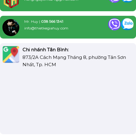
Mr. Huy |
038 566 1341
info@thietkegiahuy.com
Chi nhánh Tân Bình:
873/2A Cách Mạng Tháng 8, phường Tân Sơn
Nhất, Tp. HCM