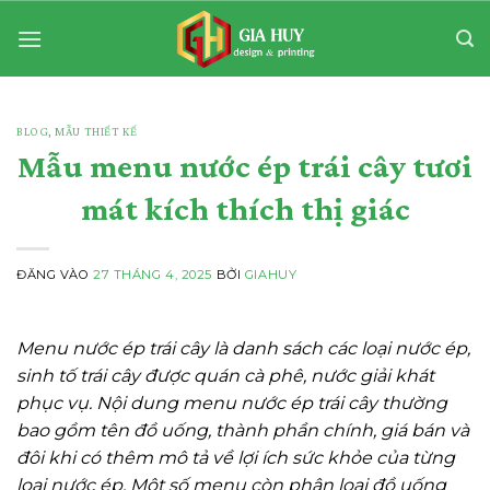
Bỏ
qua
nội
dung
BLOG
,
MẪU THIẾT KẾ
Mẫu menu nước ép trái cây tươi
mát kích thích thị giác
ĐĂNG VÀO
27 THÁNG 4, 2025
BỞI
GIAHUY
Menu nước ép trái cây là danh sách các loại nước ép,
sinh tố trái cây được quán cà phê, nước giải khát
phục vụ. Nội dung menu nước ép trái cây thường
bao gồm tên đồ uống, thành phần chính, giá bán và
đôi khi có thêm mô tả về lợi ích sức khỏe của từng
loại nước ép. Một số menu còn phân loại đồ uống