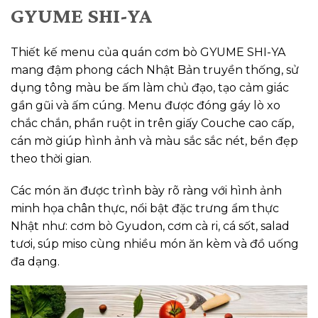
GYUME SHI-YA
Thiết kế menu của quán cơm bò GYUME SHI-YA
mang đậm phong cách Nhật Bản truyền thống, sử
dụng tông màu be ấm làm chủ đạo, tạo cảm giác
gần gũi và ấm cúng. Menu được đóng gáy lò xo
chắc chắn, phần ruột in trên giấy Couche cao cấp,
cán mờ giúp hình ảnh và màu sắc sắc nét, bền đẹp
theo thời gian.
Các món ăn được trình bày rõ ràng với hình ảnh
minh họa chân thực, nổi bật đặc trưng ẩm thực
Nhật như: cơm bò Gyudon, cơm cà ri, cá sốt, salad
tươi, súp miso cùng nhiều món ăn kèm và đồ uống
đa dạng.