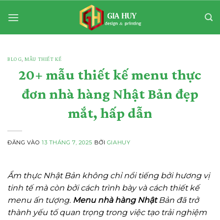
Bỏ
qua
nội
dung
BLOG
,
MẪU THIẾT KẾ
20+ mẫu thiết kế menu thực
đơn nhà hàng Nhật Bản đẹp
mắt, hấp dẫn
ĐĂNG VÀO
13 THÁNG 7, 2025
BỞI
GIAHUY
Ẩm thực Nhật Bản không chỉ nổi tiếng bởi hương vị
tinh tế mà còn bởi cách trình bày và cách thiết kế
menu ấn tượng.
Menu nhà hàng Nhật
Bản đã trở
thành yếu tố quan trọng trong việc tạo trải nghiệm