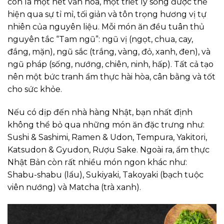
còn là một nét văn hóa, một triết lý sống được thể
hiện qua sự tỉ mỉ, tối giản và tôn trọng hương vị tự
nhiên của nguyên liệu. Mỗi món ăn đều tuân thủ
nguyên tắc “Tam ngũ”: ngũ vị (ngọt, chua, cay,
đắng, mặn), ngũ sắc (trắng, vàng, đỏ, xanh, đen), và
ngũ pháp (sống, nướng, chiên, ninh, hấp). Tất cả tạo
nên một bức tranh ẩm thực hài hòa, cân bằng và tốt
cho sức khỏe.
Nếu có dịp đến nhà hàng Nhật, bạn nhất định
không thể bỏ qua những món ăn đặc trưng như:
Sushi & Sashimi, Ramen & Udon, Tempura, Yakitori,
Katsudon & Gyudon, Rượu Sake. Ngoài ra, ẩm thực
Nhật Bản còn rất nhiều món ngon khác như:
Shabu-shabu (lẩu), Sukiyaki, Takoyaki (bạch tuộc
viên nướng) và Matcha (trà xanh).