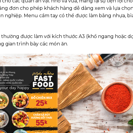
ho các quán ăn vặt nhỏ và vừa, mang lại sự tiện lợi cho
ng đơn cho phép khách hàng dễ dàng xem và lựa chọ
n nghiệp. Menu cầm tay có thể được làm bằng nhựa, bì
 thường được làm với kích thước A3 (khổ ngang hoặc d
g gian trình bày các món ăn.