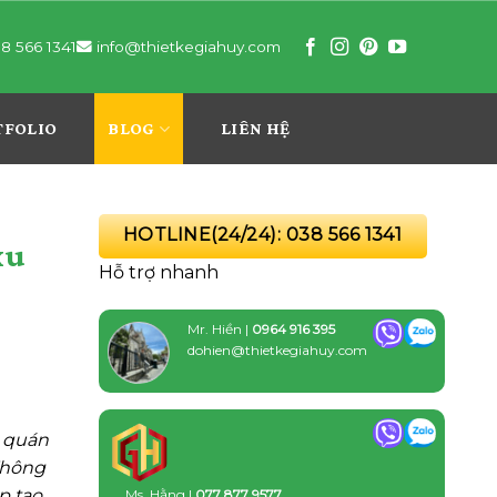
8 566 1341
info@thietkegiahuy.com
TFOLIO
BLOG
LIÊN HỆ
HOTLINE(24/24): 038 566 1341
xu
Hỗ trợ nhanh
Mr. Hiền |
0964 916 395
dohien@thietkegiahuy.com
c quán
 Không
p tạo
Ms. Hằng |
077 877 9577