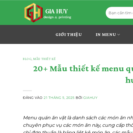
Bỏ
Tìm
qua
kiếm:
nội
dung
GIỚI THIỆU
IN MENU
BLOG
,
MẪU THIẾT KẾ
20+ Mẫu thiết kế menu qu
h
ĐĂNG VÀO
21 THÁNG 5, 2025
BỞI
GIAHUY
Menu quán ăn vặt là danh sách các món ăn nh
chuyên phục vụ các món ăn này, cung cấp thông
chỉ đơn thuần là bảng liệt kê món ăn, các mẫu