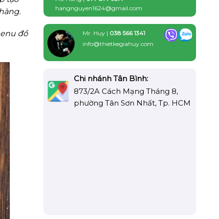
hangnguyen1624@gmail.com
 hàng.
menu đồ
Mr. Huy |
038 566 1341
info@thietkegiahuy.com
Chi nhánh Tân Bình:
873/2A Cách Mạng Tháng 8,
phường Tân Sơn Nhất, Tp. HCM