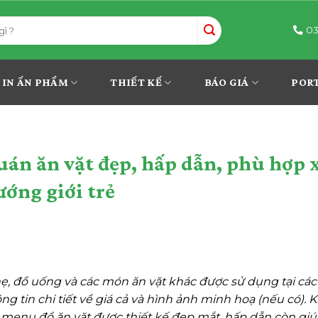
03
IN ẤN PHẨM
THIẾT KẾ
BÁO GIÁ
POR
án ăn vặt đẹp, hấp dẫn, phù hợp 
ướng giới trẻ
ẹ, đồ uống và các món ăn vặt khác được sử dụng tại cá
 tin chi tiết về giá cả và hình ảnh minh hoạ (nếu có).
 menu đồ ăn vặt được thiết kế đẹp mắt, hấp dẫn còn giú