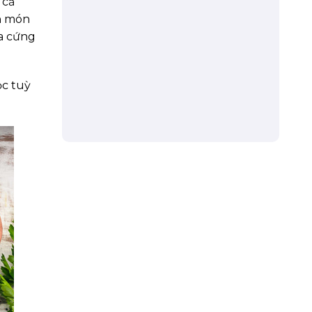
 cả
n món
a cứng
ọc tuỳ