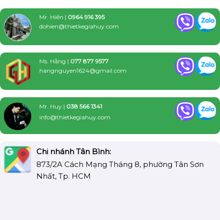
Mr. Hiền |
0964 916 395
dohien@thietkegiahuy.com
Ms. Hằng |
077 877 9577
hangnguyen1624@gmail.com
Mr. Huy |
038 566 1341
info@thietkegiahuy.com
Chi nhánh Tân Bình:
873/2A Cách Mạng Tháng 8, phường Tân Sơn
Nhất, Tp. HCM