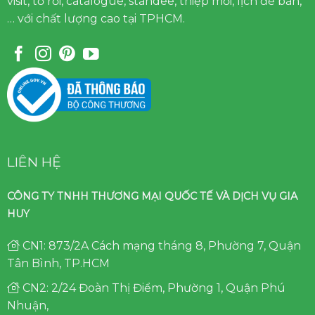
visit, tờ rơi, catalogue, standee, thiệp mời, lịch để bàn,
… với chất lượng cao tại TPHCM.
LIÊN HỆ
CÔNG TY TNHH THƯƠNG MẠI QUỐC TẾ VÀ DỊCH VỤ GIA
HUY
CN1: 873/2A Cách mạng tháng 8, Phường 7, Quận
Tân Bình, TP.HCM
CN2: 2/24 Đoàn Thị Điểm, Phường 1, Quận Phú
Nhuận,